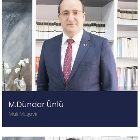
M.Dündar Ünlü
Mali Müşavir