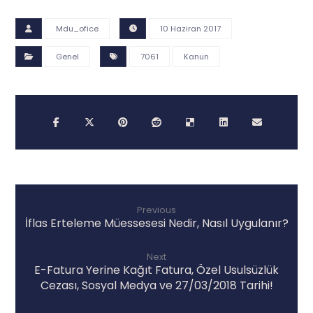
c
e
Mdu_ofice
10 Haziran 2017
p
t
Genel
7061
Kanun
y
.
c
o
m
Previous
İflas Erteleme Müessesesi Nedir, Nasıl Uygulanır?
Next
E-Fatura Yerine Kağıt Fatura, Özel Usulsüzlük
Cezası, Sosyal Medya ve 27/03/2018 Tarihi!