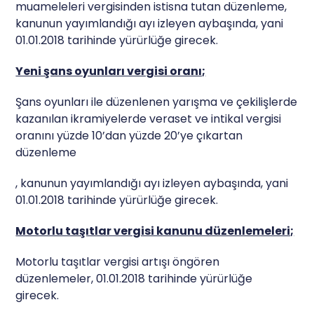
muameleleri vergisinden istisna tutan düzenleme,
kanunun yayımlandığı ayı izleyen aybaşında, yani
01.01.2018 tarihinde yürürlüğe girecek.
Yeni şans oyunları vergisi oranı;
Şans oyunları ile düzenlenen yarışma ve çekilişlerde
kazanılan ikramiyelerde veraset ve intikal vergisi
oranını yüzde 10’dan yüzde 20’ye çıkartan
düzenleme
k
, kanunun yayımlandığı ayı izleyen aybaşında, yani
u
01.01.2018 tarihinde yürürlüğe girecek.
p
Motorlu taşıtlar vergisi kanunu düzenlemeleri;
b
e
Motorlu taşıtlar vergisi artışı öngören
z
düzenlemeler, 01.01.2018 tarihinde yürürlüğe
r
girecek.
e