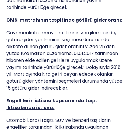
50’sine indiren düzenleme kanunun yayımı
tarihinde yürürlüğe girecek
GMSİ matrahının tespitinde götürü gider oranı;
Gayrimenkul sermaye iratlarının vergilemesinde,
götürü gider yönteminin seçilmesi durumunda
dikkate alınan götürü gider oranını yüzde 25’den
yüzde 15’e indiren düzenleme, 01.01.2017 tarihinden
itibaren elde edilen gelirlere uygulanmak üzere
yayımı tarihinde yürürlüğe girecek. Dolayısıyla 2018
yılı Mart ayında kira geliri beyan edecek olanlar,
götürü gider yöntemini seçmeleri durumunda yüzde
15 götürü gider indirecekler.
Engellilerin istisna kapsamında taşıt
iktisabında istisna;
Otomobil, arazi taşıtı, SUV ve benzeri taşıtların
engelliler tarafından ilk iktisabında uygulanan